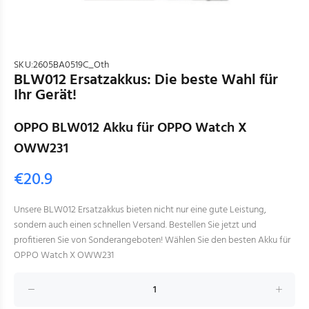
SKU:
2605BA0519C_Oth
BLW012 Ersatzakkus: Die beste Wahl für
Ihr Gerät!
OPPO BLW012 Akku für OPPO Watch X
OWW231
€20.9
Unsere BLW012 Ersatzakkus bieten nicht nur eine gute Leistung,
sondern auch einen schnellen Versand. Bestellen Sie jetzt und
profitieren Sie von Sonderangeboten! Wählen Sie den besten Akku für
OPPO Watch X OWW231