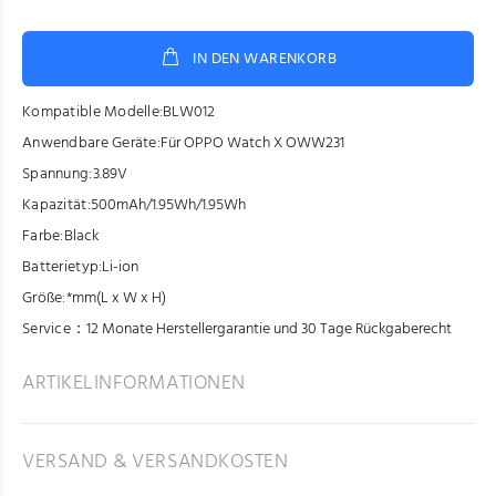
IN DEN WARENKORB
Kompatible Modelle:
BLW012
Anwendbare Geräte:
Für OPPO Watch X OWW231
Spannung:
3.89V
Kapazität:
500mAh/1.95Wh/1.95Wh
Farbe:
Black
Batterietyp:
Li-ion
Größe:
*mm(L x W x H)
Service：
12 Monate Herstellergarantie und 30 Tage Rückgaberecht
ARTIKELINFORMATIONEN
VERSAND & VERSANDKOSTEN