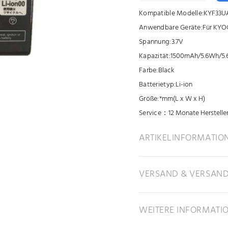
Kompatible Modelle:
KYF33U
Anwendbare Geräte:
Für KY
Spannung:
3.7V
Kapazität:
1500mAh/5.6Wh/5
Farbe:
Black
Batterietyp:
Li-ion
Größe:
*mm(L x W x H)
Service：
12 Monate Herstelle
ARTIKELINFORMATIO
VERSAND & VERSAN
WEITERE INFORMATI