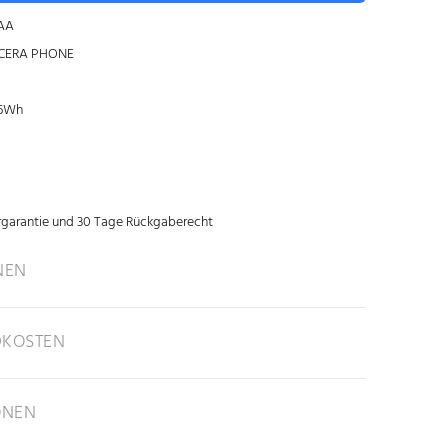
AA
OCERA PHONE
.6Wh
rgarantie und 30 Tage Rückgaberecht
NEN
DKOSTEN
ONEN