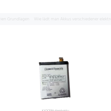
rien Grundlagen
Wie lädt man Akkus verschiedener elektro
KYOCERA-Handyakku