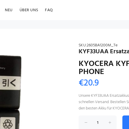
NEU
ÜBER UNS
FAQ
SKU:
2605BA1200M_Te
KYF33UAA Ersatzak
KYOCERA KYF
PHONE
€20.9
Unsere KYF33UAA Ersatzakkus b
schnellen Versand. Bestellen S
den besten Akku für KYOCER