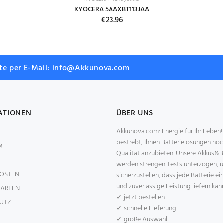
KYOCERA 5AAXBT113JAA
€23.96
tte per E-Mail: info@Akkunova.com
ATIONEN
ÜBER UNS
Akkunova.com: Energie für Ihr Leben!
bestrebt, Ihnen Batterielösungen höc
M
Qualität anzubieten. Unsere Akkus&B
werden strengen Tests unterzogen, 
OSTEN
sicherzustellen, dass jede Batterie ei
und zuverlässige Leistung liefern kan
ARTEN
✓ jetzt bestellen
UTZ
✓ schnelle Lieferung
✓ große Auswahl