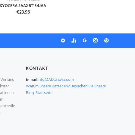
KYOCERA 5AAXBT134JAA
€23.96
KONTAKT
 Wir sind
E-mail:
info@Akkunova.com
hster
Warum unsere Batterien?
Besuchen Sie unsere
atterien
Blog-Startseite
um
ne stabile
n.