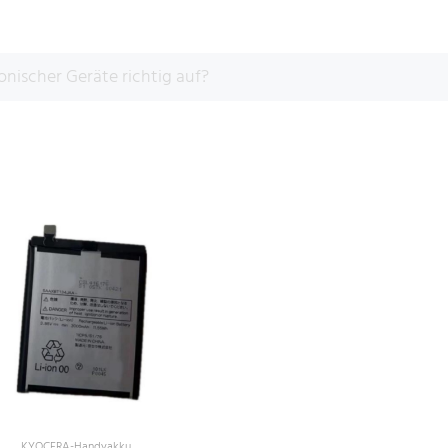
nischer Geräte richtig auf?
KYOCERA-Handyakku