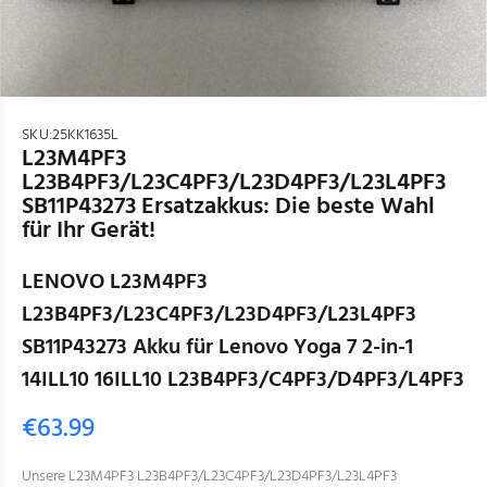
SKU:
25KK1635L
L23M4PF3
L23B4PF3/L23C4PF3/L23D4PF3/L23L4PF3
SB11P43273 Ersatzakkus: Die beste Wahl
für Ihr Gerät!
LENOVO L23M4PF3
L23B4PF3/L23C4PF3/L23D4PF3/L23L4PF3
SB11P43273 Akku für Lenovo Yoga 7 2-in-1
14ILL10 16ILL10 L23B4PF3/C4PF3/D4PF3/L4PF3
€63.99
Unsere L23M4PF3 L23B4PF3/L23C4PF3/L23D4PF3/L23L4PF3