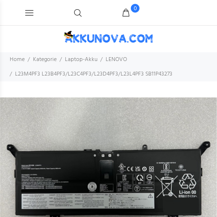
0
Home
Kategorie
Laptop-Akku
LENOVO
L23M4PF3 L23B4PF3/L23C4PF3/L23D4PF3/L23L4PF3 SB11P43273