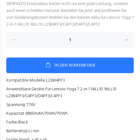
SB11P43273 Ersatzakkus bieten nicht nur eine gute Leistung, sondern
auch einen schnellen Versand. Bestellen Sie jetzt und profitieren Sie
von Sonderangeboten! Wählen Sie den besten Akku für Lenovo Yoga 7
2-in-1 14ILL10 16ILL10 L23B4PF3/C4PF3/D4PF3/L4PF3
IN DEN WARENKORB
Kompatible Modelle:
L23M4PF3
Anwendbare Geräte:
Für Lenovo Yoga 7 2-in-1 14ILL10 16ILL10
L23B4PF3/C4PF3/D4PF3/L4PF3
Spannung:
7.74V
Kapazität:
8860mAh/70Wh/70Wh
Farbe:
Black
Batterietyp:
Li-ion
Größe:
*mm(L x W x H)