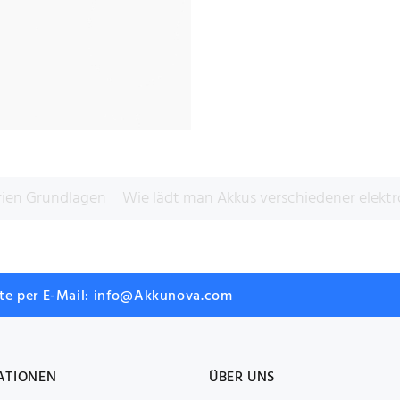
rien Grundlagen
Wie lädt man Akkus verschiedener elektro
tte per E-Mail: info@Akkunova.com
ATIONEN
ÜBER UNS