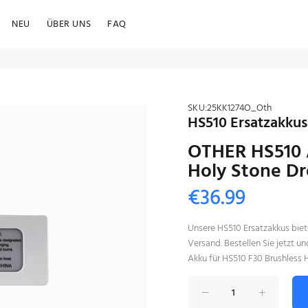
NEU
ÜBER UNS
FAQ
SKU:
25KK1274O_Oth
HS510 Ersatzakkus:
OTHER HS510 A
Holy Stone D
€36.99
Unsere HS510 Ersatzakkus biet
Versand. Bestellen Sie jetzt 
Akku für HS510 F30 Brushless 