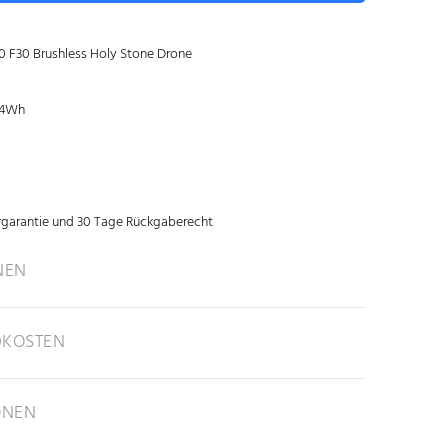
0 F30 Brushless Holy Stone Drone
.4Wh
rgarantie und 30 Tage Rückgaberecht
NEN
DKOSTEN
ONEN