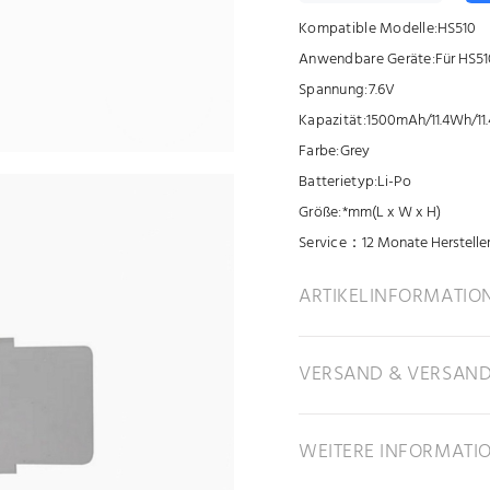
Kompatible Modelle:
HS510
Anwendbare Geräte:
Für HS51
Spannung:
7.6V
Kapazität:
1500mAh/11.4Wh/11
Farbe:
Grey
Batterietyp:
Li-Po
Größe:
*mm(L x W x H)
Service：
12 Monate Herstelle
ARTIKELINFORMATIO
VERSAND & VERSAN
WEITERE INFORMATI