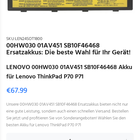
SKU:
LEN24SOT1800
00HW030 01AV451 SB10F46468
Ersatzakkus: Die beste Wahl für Ihr Gerät!
LENOVO 00HW030 01AV451 SB10F46468 Akku
für Lenovo ThinkPad P70 P71
€67.99
Unsere 00HW030 01AV451 SB10F46468 Ersatzakkus bieten nicht nur
eine gute Leistung, sondern auch einen schnellen Versand. Bestellen
Sie jetzt und profitieren Sie von Sonderangeboten! Wählen Sie den
besten Akku für Lenovo ThinkPad P70 P71