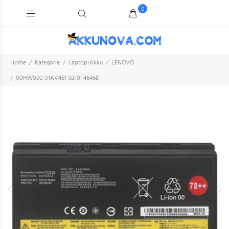
0
Home
Kategorie
Laptop-Akku
LENOVO
00HW030 01AV451 SB10F46468