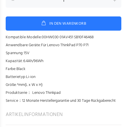
IN DEN WARENKORB
Kompatible Modelle:
00HW030 01AV451 SB10F46468
Anwendbare Geräte:
Für Lenovo ThinkPad P70 P71
Spannung:
15V
Kapazität:
6.4Ah/96Wh
Farbe:
Black
Batterietyp:
Li-ion
Größe:
*mm(L x W x H)
Produktserie：
Lenovo Thinkpad
Service：
12 Monate Herstellergarantie und 30 Tage Rückgaberecht
ARTIKELINFORMATIONEN